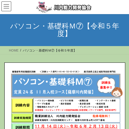
コ
ナ
ン
ビ
テ
ゲ
ン
ー
パソコン・基礎科Ｍ⑦【令和５年
ツ
シ
度】
へ
ョ
ス
ン
キ
に
HOME
パソコン・基礎科Ｍ⑦【令和５年度】
ッ
移
プ
動