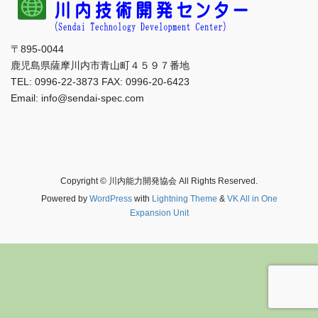
〒895-0044
鹿児島県薩摩川内市青山町４５９７番地
TEL: 0996-22-3873 FAX: 0996-20-6423
Email: info@sendai-spec.com
Copyright © 川内能力開発協会 All Rights Reserved.
Powered by
WordPress
with
Lightning Theme
&
VK All in One
Expansion Unit