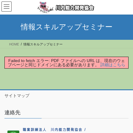
コ
ナ
ン
ビ
テ
ゲ
ン
ー
情報スキルアップセミナー
ツ
シ
へ
ョ
ス
ン
HOME
情報スキルアップセミナー
キ
に
ッ
移
プ
動
Failed to fetch エラー: PDF ファイルへの URL は、現在のウェ
ブページと同じドメインにある必要があります。
詳細はこちら
サイトマップ
連絡先