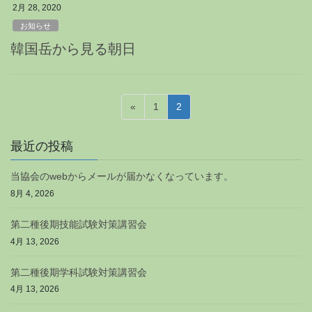
2月 28, 2020
お知らせ
韓国岳から見る朝日
投
固
固
«
1
2
稿
定
定
ペ
ペ
の
最近の投稿
ー
ー
ペ
ジ
ジ
当協会のwebからメールが届かなくなっています。
ー
8月 4, 2026
ジ
送
第二種後期技能試験対策講習会
り
4月 13, 2026
第二種後期学科試験対策講習会
4月 13, 2026